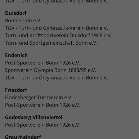
TGV - Turn- und Gymnastik-Verein Bonn e.V.
eines Analyseberichts darüber, wie es
der Website geht. Die erhobenen Daten
Duisdorf
umfassen die Anzahl der Besucher, die
Bonn Shido e.V.
Quelle, aus der sie stammen, und die
TGV - Turn- und Gymnastik-Verein Bonn e.V.
Seiten in anonymisierter Form.
Turn- und Kraftsportverein Duisdorf 1906 e.V.
Turn- und Sportgemeinschaft Bonn e.V.
Name
_ga_DFE3PC1446
Endenich
Anbieter
Google LLC
Post-Sportverein Bonn 1926 e.V.
Sportverein Olympia Bonn 1888/95 e.V.
Laufzeit
2 Jahre
TGV - Turn- und Gymnastik-Verein Bonn e.V.
Wird verwendet, um den Sitzungsstatus
Friesdorf
Zweck
zu erhalten.
Godesberger Turnverein e.V.
Post-Sportverein Bonn 1926 e.V.
Godesberg-Villenviertel
Post-Sportverein Bonn 1926 e.V.
Graurheindorf