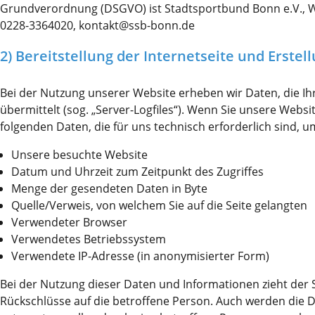
Grundverordnung (DSGVO) ist Stadtsportbund Bonn e.V., We
Laufzeit
1 Tag
0228-3364020, kontakt@ssb-bonn.de
Dieses Cookie wird von Google Analytics
2) Bereitstellung der Internetseite und Erstel
installiert. Das Cookie wird verwendet, um
Informationen darüber zu speichern, wie
Besucher eine Website nutzen, und hilft bei
Bei der Nutzung unserer Website erheben wir Daten, die I
Zweck
der Erstellung eines Analyseberichts darübe
übermittelt (sog. „Server-Logfiles“). Wenn Sie unsere Websi
wie es der Website geht. Die erhobenen
folgenden Daten, die für uns technisch erforderlich sind, 
Daten umfassen die Anzahl der Besucher, d
Quelle, aus der sie stammen, und die Seiten
Unsere besuchte Website
in anonymisierter Form.
Datum und Uhrzeit zum Zeitpunkt des Zugriffes
Menge der gesendeten Daten in Byte
Quelle/Verweis, von welchem Sie auf die Seite gelangten
Name
_ga_DFE3PC1446
Verwendeter Browser
Verwendetes Betriebssystem
Anbieter
Google LLC
Verwendete IP-Adresse (in anonymisierter Form)
Laufzeit
2 Jahre
Bei der Nutzung dieser Daten und Informationen zieht der 
Rückschlüsse auf die betroffene Person. Auch werden die D
Wird verwendet, um den Sitzungsstatus zu
Zweck