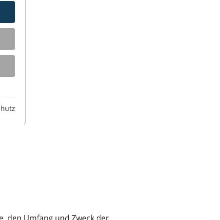
chutz
ite
ise, den Umfang und Zweck der