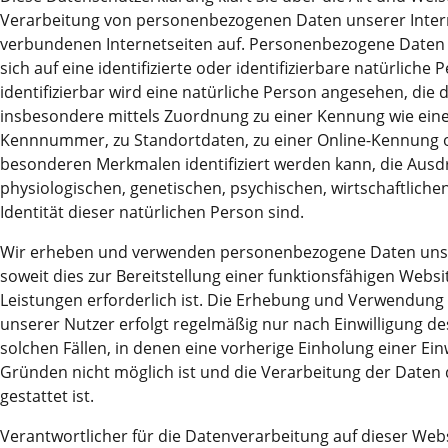
Name
Cookie-Informationen anzeigen
_ga
Verarbeitung von personenbezogenen Daten unserer Intern
verbundenen Internetseiten auf. Personenbezogene Daten s
Name
LSB_user
Anbieter
Google Analytics
sich auf eine identifizierte oder identifizierbare natürliche 
Google Suche
Anbieter
TYPO3
identifizierbar wird eine natürliche Person angesehen, die d
Diese Gruppe beinhaltet das Skript für die Programmierbare
Laufzeit
2 Jahre
insbesondere mittels Zuordnung zu einer Kennung wie ein
Suche von Google.
Laufzeit
Sitzungsende
Kennnummer, zu Standortdaten, zu einer Online-Kennung 
Dieses Cookie wird von Google Analytics
Name
Cookie-Informationen anzeigen
NID
besonderen Merkmalen identifiziert werden kann, die Ausd
installiert. Das Cookie wird verwendet, um
Dieses Cookie ist ein Standard-Session-Cook
physiologischen, genetischen, psychischen, wirtschaftlichen
Besucher-, Sitzungs- und Kampagnendaten
von TYPO3. Es speichert im Falle eines
Anbieter
Google LLC
Externe Inhalte
zu berechnen und die Nutzung der Website
Identität dieser natürlichen Person sind.
Benutzer-Logins die Session-ID. So kann der
Zweck
Zweck
für den Analysebericht der Website zu
Wir verwenden auf unserer Website externe Inhalte, um Ihne
eingeloggte Benutzer wiedererkannt werde
Laufzeit
6 Monate
Wir erheben und verwenden personenbezogene Daten unser
verfolgen. Die Cookies speichern
zusätzliche Informationen anzubieten.
und es wird ihm Zugang zu geschützten
soweit dies zur Bereitstellung einer funktionsfähigen Webs
Informationen anonym und weisen eine
Bereichen gewährt.
Das NID-Cookie enthält eine eindeutige ID,
randoly generierte Nummer zu, um
Leistungen erforderlich ist. Die Erhebung und Verwendun
über die Google Ihre bevorzugten
eindeutige Besucher zu identifizieren.
unserer Nutzer erfolgt regelmäßig nur nach Einwilligung de
Einstellungen und andere Informationen
solchen Fällen, in denen eine vorherige Einholung einer Ein
speichert, insbesondere Ihre bevorzugte
Zweck
Gründen nicht möglich ist und die Verarbeitung der Daten 
Sprache (z. B. Deutsch), wie viele
Name
_gid
gestattet ist.
Suchergebnisse pro Seite angezeigt werden
sollen (z. B. 10 oder 20) und ob der Google
Anbieter
Google Analytics
Verantwortlicher für die Datenverarbeitung auf dieser Web
SafeSearch-Filter aktiviert sein soll.