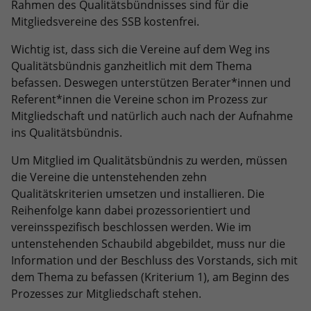
eines Analyseberichts darüber, wie es
Rahmen des Qualitätsbündnisses sind für die
der Website geht. Die erhobenen Daten
Mitgliedsvereine des SSB kostenfrei.
umfassen die Anzahl der Besucher, die
Wichtig ist, dass sich die Vereine auf dem Weg ins
Quelle, aus der sie stammen, und die
Seiten in anonymisierter Form.
Qualitätsbündnis ganzheitlich mit dem Thema
befassen. Deswegen unterstützen Berater*innen und
Referent*innen die Vereine schon im Prozess zur
Name
_ga_DFE3PC1446
Mitgliedschaft und natürlich auch nach der Aufnahme
ins Qualitätsbündnis.
Anbieter
Google LLC
Um Mitglied im Qualitätsbündnis zu werden, müssen
Laufzeit
2 Jahre
die Vereine die untenstehenden zehn
Qualitätskriterien umsetzen und installieren. Die
Wird verwendet, um den Sitzungsstatus
Zweck
Reihenfolge kann dabei prozessorientiert und
zu erhalten.
vereinsspezifisch beschlossen werden. Wie im
untenstehenden Schaubild abgebildet, muss nur die
Information und der Beschluss des Vorstands, sich mit
dem Thema zu befassen (Kriterium 1), am Beginn des
Prozesses zur Mitgliedschaft stehen.