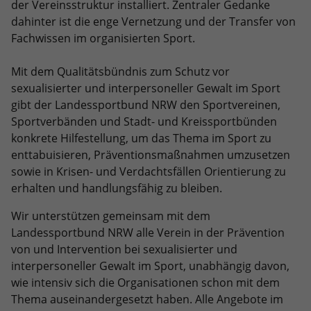
Dieses Cookie ist ein Standard-Session-
der Vereinsstruktur installiert. Zentraler Gedanke
Anbieter
Google LLC
Externe Inhalte
Kampagnendaten zu berechnen und
Cookie von TYPO3. Es speichert im Falle
dahinter ist die enge Vernetzung und der Transfer von
die Nutzung der Website für den
Wir verwenden auf unserer Website externe Inhalte, um
eines Benutzer-Logins die Session-ID.
Zweck
Laufzeit
6 Monate
Fachwissen im organisierten Sport.
Analysebericht der Website zu
Ihnen zusätzliche Informationen anzubieten.
Zweck
So kann der eingeloggte Benutzer
verfolgen. Die Cookies speichern
wiedererkannt werden und es wird ihm
Das NID-Cookie enthält eine eindeutige
Mit dem Qualitätsbündnis zum Schutz vor
Informationen anonym und weisen eine
Zugang zu geschützten Bereichen
ID, über die Google Ihre bevorzugten
sexualisierter und interpersoneller Gewalt im Sport
randoly generierte Nummer zu, um
gewährt.
Einstellungen und andere
gibt der Landessportbund NRW den Sportvereinen,
eindeutige Besucher zu identifizieren.
Informationen speichert, insbesondere
Sportverbänden und Stadt- und Kreissportbünden
Zweck
Ihre bevorzugte Sprache (z. B. Deutsch),
konkrete Hilfestellung, um das Thema im Sport zu
wie viele Suchergebnisse pro Seite
Name
_gid
enttabuisieren, Präventionsmaßnahmen umzusetzen
angezeigt werden sollen (z. B. 10 oder
sowie in Krisen- und Verdachtsfällen Orientierung zu
20) und ob der Google SafeSearch-Filter
Anbieter
Google Analytics
erhalten und handlungsfähig zu bleiben.
aktiviert sein soll.
Laufzeit
1 Tag
Wir unterstützen gemeinsam mit dem
Landessportbund NRW alle Verein in der Prävention
Dieses Cookie wird von Google Analytics
von und Intervention bei sexualisierter und
installiert. Das Cookie wird verwendet,
interpersoneller Gewalt im Sport, unabhängig davon,
um Informationen darüber zu
wie intensiv sich die Organisationen schon mit dem
speichern, wie Besucher eine Website
Thema auseinandergesetzt haben. Alle Angebote im
nutzen, und hilft bei der Erstellung
Zweck