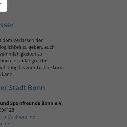
z
sser
mit dem Verlassen der
glichkeit zu geben, auch
hwimmfähigkeiten zu
 Bonn ein umfangreiches
öhnung bis zum Technikkurs
n kann.
er Stadt Bonn
und Sportfreunde Bonn e.V.
5594128
rse@ssfbonn.de
nn.de