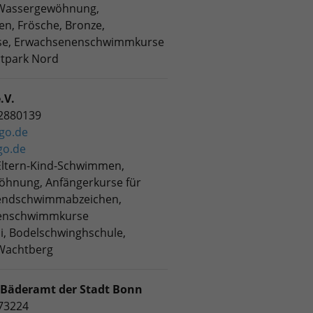
 Wassergewöhnung,
n, Frösche, Bronze,
se, Erwachsenenschwimmkurse
rtpark Nord
.V.
52880139
go.de
go.de
Eltern-Kind-Schwimmen,
hnung, Anfängerkurse für
gendschwimmabzeichen,
enschwimmkurse
si, Bodelschwinghschule,
Wachtberg
 Bäderamt der Stadt Bonn
773224