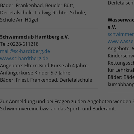
Derletalsch
Bäder: Frankenbad, Beueler Bütt,
Derletalschule, Ludwig-Richter-Schule,
Schule Am Hügel
Wasserwac
e.V.
schwimmen
Schwimmclub Hardtberg e.V.
www.wasse
Tel.: 0228-611218
Angebote:
mail@sc-hardtberg.de
Kindersch
www.sc-hardtberg.de
Rettungssc
Angebote: Eltern-Kind-Kurse ab 4 Jahre,
für Lehrkrä
Anfängerkurse Kinder 5-7 Jahre
Bäder: Bäde
Bäder: Friesi, Frankenbad, Derletalschule
kursabhäng
Zur Anmeldung und bei Fragen zu den Angeboten wenden Sie 
Schwimmvereine bzw. an das Sport- und Bäderamt.