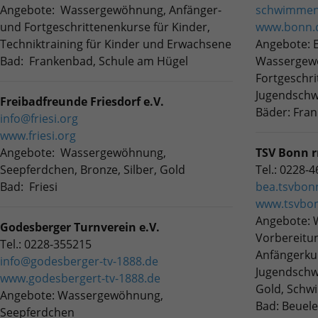
Quelle, aus der sie stammen, und die Seiten
Angebote: Wassergewöhnung, Anfänger-
schwimme
in anonymisierter Form.
und Fortgeschrittenenkurse für Kinder,
www.bonn.
Techniktraining für Kinder und Erwachsene
Angebote: E
Bad: Frankenbad, Schule am Hügel
Wassergewö
Name
_ga_DFE3PC1446
Fortgeschri
Jugendsch
Anbieter
Google LLC
Freibadfreunde Friesdorf e.V.
Bäder: Fra
info@friesi.org
Laufzeit
2 Jahre
www.friesi.org
Angebote: Wassergewöhnung,
TSV Bonn rr
Wird verwendet, um den Sitzungsstatus zu
Zweck
Seepferdchen, Bronze, Silber, Gold
Tel.: 0228-
erhalten.
Bad: Friesi
bea.tsvbo
www.tsvbo
Angebote:
Godesberger Turnverein e.V.
Vorbereitu
Tel.: 0228-355215
Anfängerku
info@godesberger-tv-1888.de
Jugendschw
www.godesbergert-tv-1888.de
Gold, Schw
Angebote: Wassergewöhnung,
Bad: Beuele
Seepferdchen