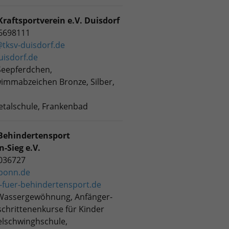
Kraftsportverein e.V. Duisdorf
96698111
tksv-duisdorf.de
uisdorf.de
Seepferdchen,
immabzeichen Bronze, Silber,
etalschule, Frankenbad
 Behindertensport
-Sieg e.V.
4036727
bonn.de
-fuer-behindertensport.de
Wassergewöhnung, Anfänger-
chrittenenkurse für Kinder
elschwinghschule,