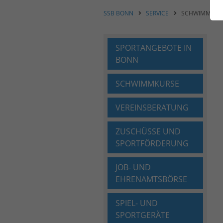
SSB BONN
SERVICE
SCHWIMMKUR
SPORTANGEBOTE IN
BONN
SCHWIMMKURSE
VEREINSBERATUNG
ZUSCHÜSSE UND
SPORTFÖRDERUNG
JOB- UND
EHRENAMTSBÖRSE
SPIEL- UND
SPORTGERÄTE