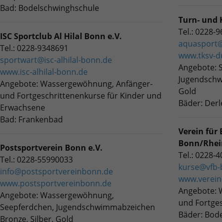
Bad: Bodelschwinghschule
Turn- und 
Tel.: 0228-
ISC Sportclub Al Hilal Bonn e.V.
aquasport@
Tel.: 0228-9348691
www.tksv-d
sportwart@isc-alhilal-bonn.de
Angebote: 
www.isc-alhilal-bonn.de
Jugendschw
Angebote: Wassergewöhnung, Anfänger-
Gold
und Fortgeschrittenenkurse für Kinder und
Bäder: Derl
Erwachsene
Bad: Frankenbad
Verein für
Bonn/Rhein
Postsportverein Bonn e.V.
Tel.: 0228-
Tel.: 0228-55990033
kurse@vfb-
info@postsportvereinbonn.de
www.verein
www.postsportvereinbonn.de
Angebote: 
Angebote: Wassergewöhnung,
und Fortges
Seepferdchen, Jugendschwimmabzeichen
Bäder: Bod
Bronze, Silber, Gold