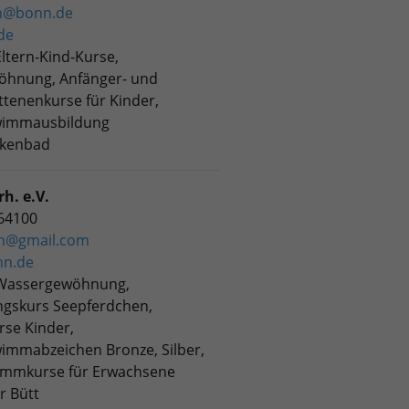
n@bonn.de
de
ltern-Kind-Kurse,
hnung, Anfänger- und
ttenenkurse für Kinder,
wimmausbildung
nkenbad
h. e.V.
464100
nn@gmail.com
nn.de
 Wassergewöhnung,
ngskurs Seepferdchen,
rse Kinder,
immabzeichen Bronze, Silber,
immkurse für Erwachsene
r Bütt