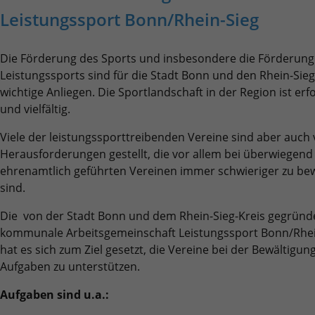
Benutzer-Logins die Session-ID. So kann der
Zweck
Zweck
für den Analysebericht der Website zu
Leistungssport Bonn/Rhein-Sieg
Wir verwenden auf unserer Website externe Inhalte, um Ihnen
eingeloggte Benutzer wiedererkannt werden
Laufzeit
6 Monate
verfolgen. Die Cookies speichern
zusätzliche Informationen anzubieten.
und es wird ihm Zugang zu geschützten
Informationen anonym und weisen eine
Bereichen gewährt.
Das NID-Cookie enthält eine eindeutige ID,
Die Förderung des Sports und insbesondere die Förderung
randoly generierte Nummer zu, um
über die Google Ihre bevorzugten
Leistungssports sind für die Stadt Bonn und den Rhein-Sieg
eindeutige Besucher zu identifizieren.
Einstellungen und andere Informationen
wichtige Anliegen. Die Sportlandschaft in der Region ist erf
speichert, insbesondere Ihre bevorzugte
Zweck
und vielfältig.
Sprache (z. B. Deutsch), wie viele
Name
_gid
Suchergebnisse pro Seite angezeigt werden
Viele der leistungssporttreibenden Vereine sind aber auch 
sollen (z. B. 10 oder 20) und ob der Google
Anbieter
Google Analytics
Herausforderungen gestellt, die vor allem bei überwiegend
SafeSearch-Filter aktiviert sein soll.
ehrenamtlich geführten Vereinen immer schwieriger zu bew
Laufzeit
1 Tag
sind.
Dieses Cookie wird von Google Analytics
Die von der Stadt Bonn und dem Rhein-Sieg-Kreis gegründ
installiert. Das Cookie wird verwendet, um
kommunale Arbeitsgemeinschaft Leistungssport Bonn/Rhei
Informationen darüber zu speichern, wie
hat es sich zum Ziel gesetzt, die Vereine bei der Bewältigun
Besucher eine Website nutzen, und hilft bei
Aufgaben zu unterstützen.
Zweck
der Erstellung eines Analyseberichts darüber,
wie es der Website geht. Die erhobenen
Aufgaben sind u.a.:
Daten umfassen die Anzahl der Besucher, die