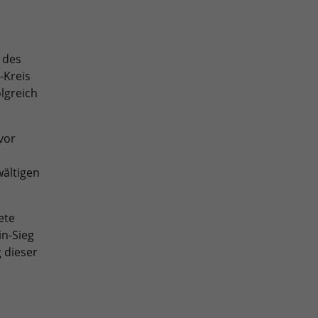
 des
-Kreis
olgreich
vor
ältigen
ete
n-Sieg
g dieser