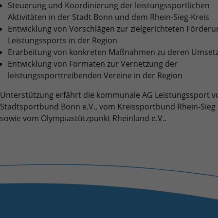
Quelle, aus der sie stammen, und die Seiten
Steuerung und Koordinierung der leistungssportlichen
in anonymisierter Form.
Aktivitäten in der Stadt Bonn und dem Rhein-Sieg-Kreis
Entwicklung von Vorschlägen zur zielgerichteten Förderu
Leistungssports in der Region
Name
_ga_DFE3PC1446
Erarbeitung von konkreten Maßnahmen zu deren Umset
Entwicklung von Formaten zur Vernetzung der
Anbieter
Google LLC
leistungssporttreibenden Vereine in der Region
Laufzeit
2 Jahre
Unterstützung erfährt die kommunale AG Leistungssport 
Stadtsportbund Bonn e.V., vom Kreissportbund Rhein-Sieg 
Wird verwendet, um den Sitzungsstatus zu
Zweck
sowie vom Olympiastützpunkt Rheinland e.V..
erhalten.