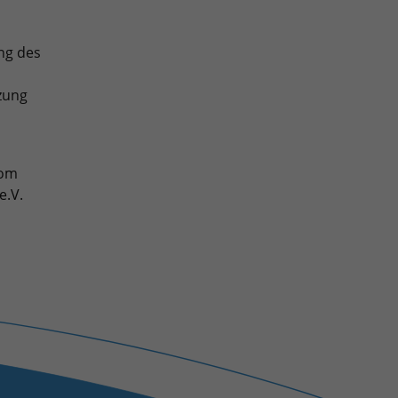
ng des
zung
vom
e.V.