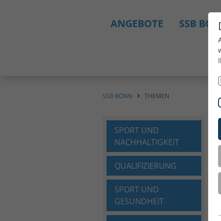
ANGEBOTE
SSB BO
SSB BONN
THEMEN
SPORT UND
NACHHALTIGKEIT
QUALIFIZIERUNG
SPORT UND
GESUNDHEIT