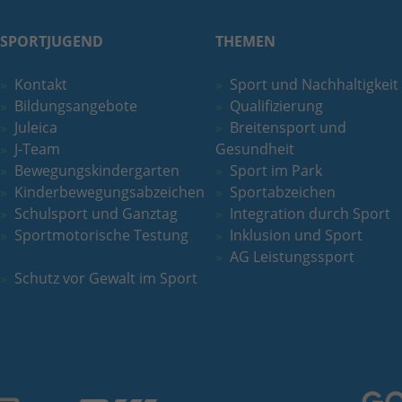
Quelle, aus der sie stammen, und die Seiten
in anonymisierter Form.
SPORTJUGEND
THEMEN
Name
_ga_DFE3PC1446
Kontakt
Sport und Nachhaltigkeit
Bildungsangebote
Qualifizierung
Anbieter
Google LLC
Juleica
Breitensport und
J-Team
Gesundheit
Laufzeit
2 Jahre
Bewegungskindergarten
Sport im Park
Kinderbewegungsabzeichen
Sportabzeichen
Wird verwendet, um den Sitzungsstatus zu
Zweck
Schulsport und Ganztag
Integration durch Sport
erhalten.
Sportmotorische Testung
Inklusion und Sport
AG Leistungssport
Schutz vor Gewalt im Sport