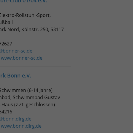
ort-Club 01/04 e.V.
 Elektro-Rollstuhl-Sport,
ußball
ark Nord, Kölnstr. 250, 53117
672627
@bonner-sc.de
:
www.bonner-sc.de
rk Bonn e.V.
 Schwimmen (6-14 Jahre)
enbad, Schwimmbad Gustav-
Haus (z.Zt. geschlossen)
654216
@bonn.dlrg.de
:
www.bonn.dlrg.de