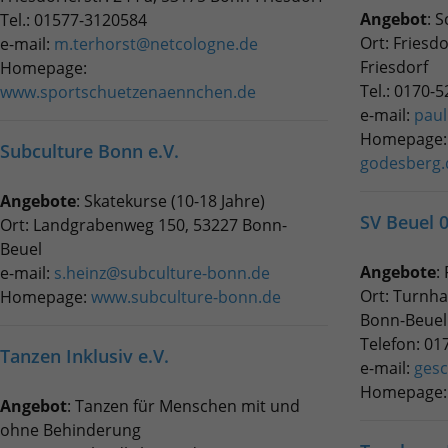
Angebot
: S
Tel.: 01577-3120584
Ort:
Friesdo
e-mail:
m.terhorst@netcologne.de
Friesdorf
Homepage:
Tel.: 0170-
www.sportschuetzenaennchen.de
e-mail:
paul
Homepage
Subculture Bonn e.V.
godesberg.
Angebote
:
Skatekurse (10-18 Jahre)
SV Beuel 0
Ort: Landgrabenweg 150, 53227 Bonn-
Beuel
Angebote
:
F
e-mail:
s.heinz@subculture-bonn.de
Ort: Turnha
Homepage:
www.subculture-bonn.de
Bonn-Beuel
Telefon: 01
Tanzen Inklusiv e.V.
e-mail:
gesc
Homepage
Angebot
: Tanzen für Menschen mit und
ohne Behinderung