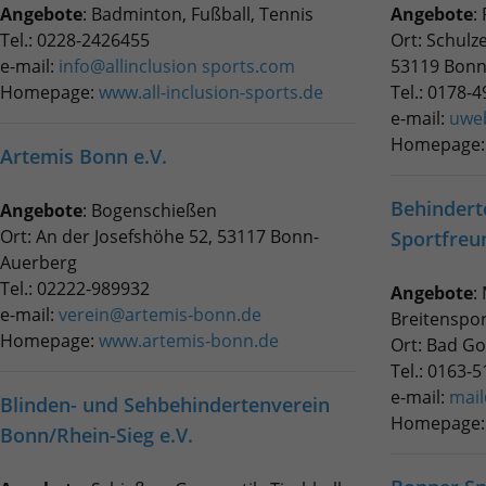
Benutzer-Logins die Session-ID. So kann der
Angebote
: Badminton, Fußball, Tennis
Angebote
:
Zweck
Zweck
für den Analysebericht der Website zu
Wir verwenden auf unserer Website externe Inhalte, um Ihnen
eingeloggte Benutzer wiedererkannt werden
Laufzeit
6 Monate
Tel.: 0228-2426455
Ort: Schulz
verfolgen. Die Cookies speichern
zusätzliche Informationen anzubieten.
und es wird ihm Zugang zu geschützten
e-mail:
info@allinclusion sports.com
53119 Bon
Informationen anonym und weisen eine
Bereichen gewährt.
Das NID-Cookie enthält eine eindeutige ID,
Homepage:
www.all-inclusion-sports.de
Tel.: 0178-
randoly generierte Nummer zu, um
über die Google Ihre bevorzugten
eindeutige Besucher zu identifizieren.
e-mail:
uwe
Einstellungen und andere Informationen
Homepage
speichert, insbesondere Ihre bevorzugte
Artemis Bonn e.V.
Zweck
Sprache (z. B. Deutsch), wie viele
Name
_gid
Suchergebnisse pro Seite angezeigt werden
Behindert
Angebote
: Bogenschießen
sollen (z. B. 10 oder 20) und ob der Google
Anbieter
Google Analytics
Ort: An der Josefshöhe 52, 53117 Bonn-
Sportfreu
SafeSearch-Filter aktiviert sein soll.
Auerberg
Laufzeit
1 Tag
Tel.: 02222-989932
Angebote
:
e-mail:
verein@artemis-bonn.de
Breitenspor
Dieses Cookie wird von Google Analytics
Homepage:
www.artemis-bonn.de
Ort: Bad G
installiert. Das Cookie wird verwendet, um
Tel.: 0163-
Informationen darüber zu speichern, wie
e-mail:
mail
Besucher eine Website nutzen, und hilft bei
Blinden- und Sehbehindertenverein
Zweck
der Erstellung eines Analyseberichts darüber,
Homepage
Bonn/Rhein-Sieg e.V.
wie es der Website geht. Die erhobenen
Daten umfassen die Anzahl der Besucher, die