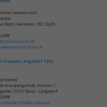
 Bonn
 Tanzen Solotanz und
tstanz
us Bonn, Gartenstr. 102, 53225
462288
o@tanzhaus-bonn.de
:
www.tanzhaus-bonn.de
is Freunde Lengsdorf 1956
Tischtennis
lle Kreuzbergschule, Schulstr. /
garten, 53127 Bonn – Lengsdorf
252938
y.schneider1954@t-online.de