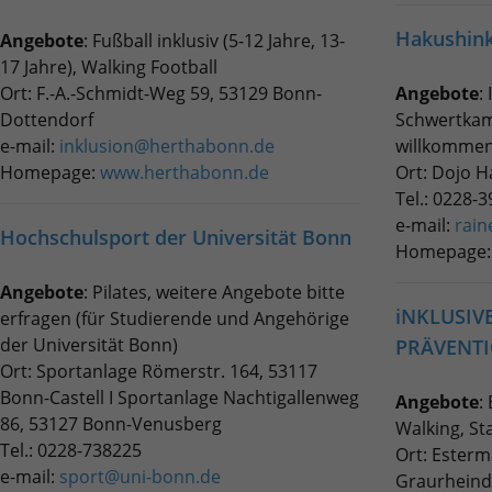
Hakushink
Angebote
: Fußball inklusiv (5-12 Jahre, 13-
17 Jahre), Walking Football
Ort: F.-A.-Schmidt-Weg 59, 53129 Bonn-
Angebote
:
Dottendorf
Schwertkamp
e-mail:
inklusion@herthabonn.de
willkommen
Homepage:
www.herthabonn.de
Ort: Dojo H
Tel.: 0228-
e-mail:
rain
Hochschulsport der Universität Bonn
Homepage
Angebote
: Pilates, weitere Angebote bitte
iNKLUSIV
erfragen (für Studierende und Angehörige
der Universität Bonn)
PRÄVENTI
Ort: Sportanlage Römerstr. 164, 53117
Bonn-Castell I Sportanlage Nachtigallenweg
Angebote
:
86, 53127 Bonn-Venusberg
Walking, St
Tel.: 0228-738225
Ort: Esterm
e-mail:
sport@uni-bonn.de
Graurheind