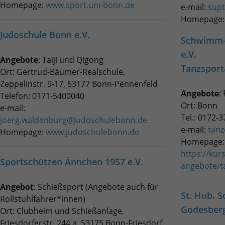
Homepage:
www.sport.uni-bonn.de
e-mail:
sup
Homepage
Judoschule Bonn e.V.
Schwimm-
e.V.
Angebote
:
Taiji
und Qigong
Tanzsport
Ort: Gertrud-Bäumer-Realschule,
Zeppelinstr. 9-17, 53177 Bonn-Pennenfeld
Angebote
:
Telefon: 0171-5400040
Ort: Bonn
e-mail:
Tel.: 0172-
joerg.waldenburg@judoschulebonn.de
e-mail:
tan
Homepage:
www.judoschulebonn.de
Homepage:
https://kur
Sportschützen Ännchen 1957 e.V.
angebote/t
Angebot
: Schießsport (Angebote auch für
St. Hub. 
Rollstuhlfahrer*innen)
Godesberg
Ort: Clubheim und Schießanlage,
Friesdorferstr. 244 a, 53175 Bonn-Friesdorf