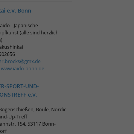
ai e.V. Bonn
 Iaido - Japanische
fkunst (alle sind herzlich
)
akushinkai
3902656
er.brocks@gmx.de
:
www.iaido-bonn.de
ER-SPORT-UND-
ONSTREFF e.V.
 Bogenschießen, Boule, Nordic
and-Up-Treff
annstr. 154, 53117 Bonn-
orf