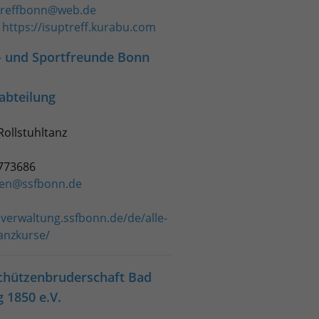
treffbonn@web.de
:
https://isuptreff.kurabu.com
 und Sportfreunde Bonn
abteilung
 Rollstuhltanz
3773686
zen@ssfbonn.de
sverwaltung.ssfbonn.de/de/alle-
anzkurse/
Schützenbruderschaft Bad
 1850 e.V.