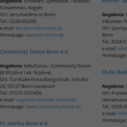
Bonner Sp
Angebote
: Schießen, Gymnastik, Tischball,
Quelle, aus der sie stammen, und die Seiten
Schwimmen, Kegeln
in anonymisierter Form.
Ort: verschiedene in Bonn
Angebote
:
Tel.: 0228-692200
inklusiver F
Name
_ga_DFE3PC1446
e-mail:
bsv-bonn@t-online.de
Ort: Sportp
Homepage:
www.bsv-bonn.de
Bonn
Anbieter
Google LLC
Tel.: 0228-
e-mail:
info
Laufzeit
2 Jahre
Community Dance Bonn e.V.
Homepage
Wird verwendet, um den Sitzungsstatus zu
Angebote
: InkluDanza - Community Dance
Zweck
erhalten.
DLRG Bezi
(8-99 Jahre I ab 16 Jahre)
Ort: Turnhalle Kreuszbergschule, Schulstr.
29, 53127 Bonn-Lessenich
Angebote
:
Tel.: 01573-2591456
Ort: Frank
e-mail:
hagedorn-bonn@t-online.de
Heinemann-
Homepage:
www.communitydance.de
Tel.: 0228-
e-mail:
info
Homepage
FC Hertha Bonn e.V.