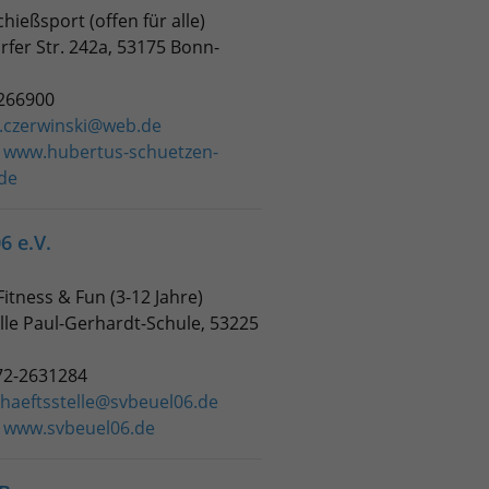
chießsport (offen für alle)
rfer Str. 242a,
53175 Bonn-
5266900
.czerwinski@web.de
:
www.hubertus-schuetzen-
de
6 e.V.
itness & Fun (3-12 Jahre)
lle Paul-Gerhardt-Schule, 53225
72-2631284
haeftsstelle@svbeuel06.de
:
www.svbeuel06.de