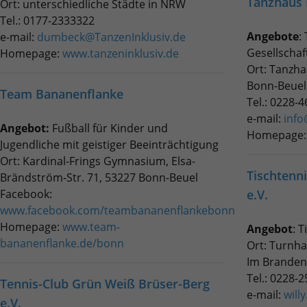
Tanzhaus
Ort: unterschiedliche Städte in NRW
Tel.: 0177-2333322
Angebote
:
e-mail:
dumbeck@TanzenInklusiv.de
Gesellschaf
Homepage:
www.tanzeninklusiv.de
Ort: Tanzha
Bonn-Beuel
Team Bananenflanke
Tel.: 0228-
e-mail:
inf
Angebot:
Fußball für Kinder und
Homepage
Jugendliche mit geistiger Beeinträchtigung
Ort:
Kardinal-Frings Gymnasium, Elsa-
Tischtenn
Brändström-Str. 71, 53227 Bonn-Beuel
Facebook:
e.V.
www.facebook.com/teambananenflankebonn
Homepage:
www.team-
Angebot
: 
bananenflanke.de/bonn
Ort: Turnha
Im Branden
Tel.: 0228-
Tennis-Club Grün Weiß Brüser-Berg
e-mail:
will
e.V.