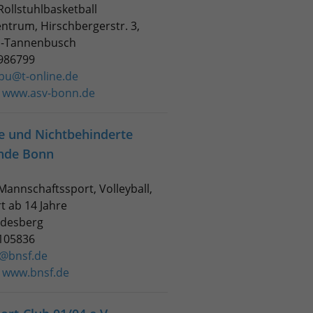
 Rollstuhlbasketball
entrum, Hirschbergerstr. 3,
n-Tannenbusch
4986799
bu@t-online.de
:
www.asv-bonn.de
e und Nichtbehinderte
nde Bonn
 Mannschaftssport, Volleyball,
t ab 14 Jahre
odesberg
5105836
@bnsf.de
:
www.bnsf.de