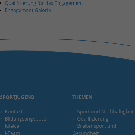
Quelle, aus der sie stammen, und die Seiten
Qualifizierung für das Engagement
in anonymisierter Form.
Engagement Galerie
Name
_ga_DFE3PC1446
Anbieter
Google LLC
Laufzeit
2 Jahre
Wird verwendet, um den Sitzungsstatus zu
Zweck
erhalten.
SPORTJUGEND
THEMEN
Kontakt
Sport und Nachhaltigkeit
Bildungsangebote
Qualifizierung
Juleica
Breitensport und
J-Team
Gesundheit