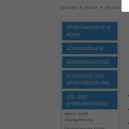
SSB BONN
SERVICE
JOB- UND EH
SPORTANGEBOTE IN
BONN
SCHWIMMKURSE
VEREINSBERATUNG
ZUSCHÜSSE UND
SPORTFÖRDERUNG
JOB- UND
EHRENAMTSBÖRSE
Verein sucht
Übungsleitung
Übungsleitung sucht