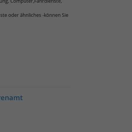
tung, Computer,Fahrdienste,
este oder ähnliches -können Sie
renamt