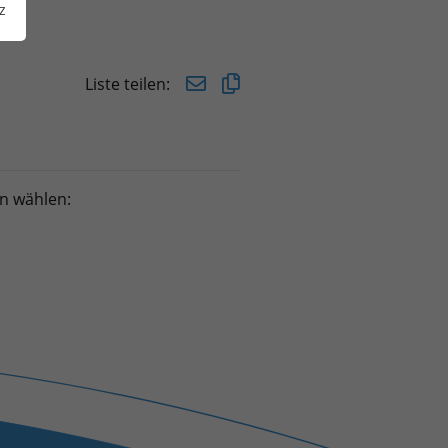
z
Liste teilen:
n wählen: