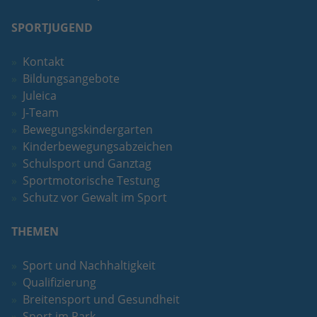
eines Analyseberichts darüber, wie es
der Website geht. Die erhobenen Daten
SPORTJUGEND
umfassen die Anzahl der Besucher, die
Quelle, aus der sie stammen, und die
Kontakt
Seiten in anonymisierter Form.
Bildungsangebote
Juleica
Name
_ga_DFE3PC1446
J-Team
Bewegungskindergarten
Anbieter
Google LLC
Kinderbewegungsabzeichen
Schulsport und Ganztag
Laufzeit
2 Jahre
Sportmotorische Testung
Schutz vor Gewalt im Sport
Wird verwendet, um den Sitzungsstatus
Zweck
zu erhalten.
THEMEN
Sport und Nachhaltigkeit
Qualifizierung
Breitensport und Gesundheit
Sport im Park