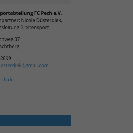
portabteilung FC Pech e.V.
partner: Nicole Düsterdiek,
gsleitung Breitensport
hweg 37
achtberg
02899
uesterdiek@gmail.com
ech.de