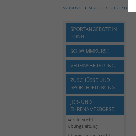
SSB BONN
SERVICE
JOB- UND EH
SPORTANGEBOTE IN
BONN
SCHWIMMKURSE
VEREINSBERATUNG
ZUSCHÜSSE UND
SPORTFÖRDERUNG
JOB- UND
EHRENAMTSBÖRSE
Verein sucht
Übungsleitung
Übungsleitung sucht