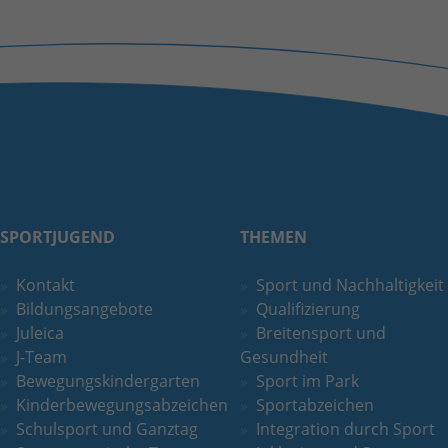
Quelle, aus der sie stammen, und die Seiten
in anonymisierter Form.
Name
_ga_DFE3PC1446
Anbieter
Google LLC
Laufzeit
2 Jahre
Wird verwendet, um den Sitzungsstatus zu
Zweck
SPORTJUGEND
THEMEN
erhalten.
Kontakt
Sport und Nachhaltigkeit
Bildungsangebote
Qualifizierung
Juleica
Breitensport und
J-Team
Gesundheit
Bewegungskindergarten
Sport im Park
Kinderbewegungsabzeichen
Sportabzeichen
Schulsport und Ganztag
Integration durch Sport